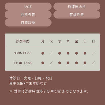
内科
循環器内科
発熱外来
禁煙外来
自費診療
診療時間
月
火
水
木
金
土
日
9:00-13:00
●
／
●
●
●
●
／
14:30-18:00
●
／
●
●
●
●
／
休診日：火曜・日曜・祝日
夏季休暇/年末年始など
※ 受付は診療時間終了の30分前までとなります。