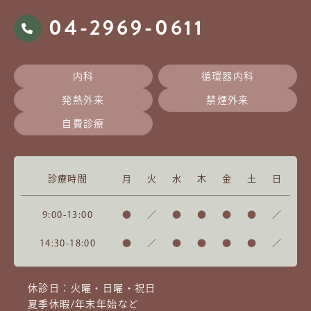
04-2969-0611
内科
循環器内科
発熱外来
禁煙外来
自費診療
診療時間
月
火
水
木
金
土
日
9:00-13:00
●
／
●
●
●
●
／
14:30-18:00
●
／
●
●
●
●
／
休診日：火曜・日曜・祝日
夏季休暇/年末年始など