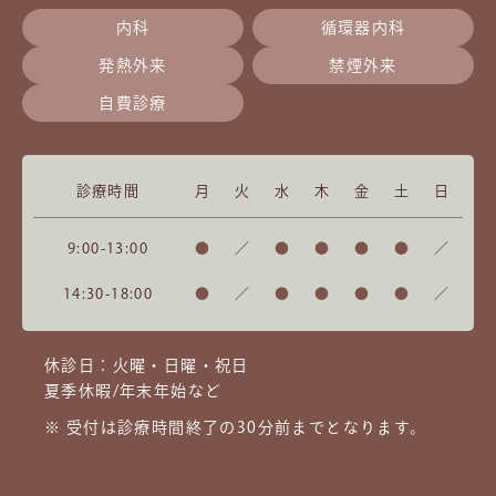
内科
循環器内科
発熱外来
禁煙外来
自費診療
診療時間
月
火
水
木
金
土
日
9:00-13:00
●
／
●
●
●
●
／
14:30-18:00
●
／
●
●
●
●
／
休診日：火曜・日曜・祝日
夏季休暇/年末年始など
※ 受付は診療時間終了の30分前までとなります。